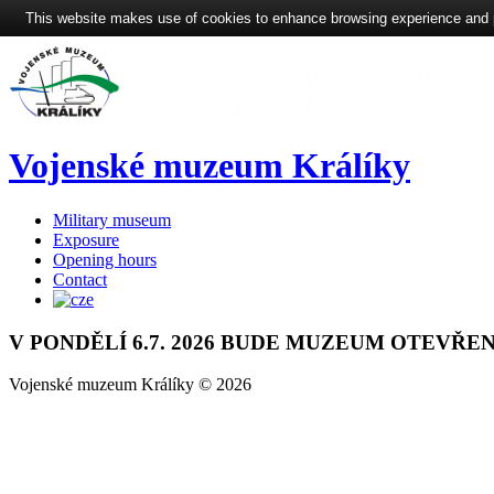
This website makes use of cookies to enhance browsing experience and pro
Vojenské muzeum Králíky
Military museum
Exposure
Opening hours
Contact
V
PONDĚLÍ
6.7.
2026
BUDE
MUZEUM
OTEVŘE
Vojenské muzeum Králíky
©
2026