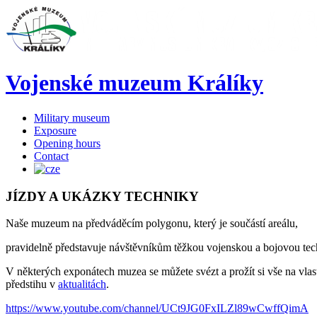
Vojenské muzeum Králíky
Military museum
Exposure
Opening hours
Contact
JÍZDY
A
UKÁZKY
TECHNIKY
Naše muzeum na předváděcím polygonu, který je součástí areálu,
pravidelně představuje návštěvníkům těžkou vojenskou a bojovou tech
V některých exponátech muzea se můžete svézt a prožít si vše na vlas
předstihu v
aktualitách
.
https://www.youtube.com/channel/UCt9JG0FxILZl89wCwffQimA