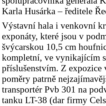
spolupracovníka generála Kr
Karla Husárka – ředitele Ře
Výstavní hala i venkovní kr
exponáty, které jsou v pod
švýcarskou 10,5 cm houfnici
kompletní, ve vynikajícím 
příslušenstvím. Z expozice 
poměry patrně nejzajímavě
transportér Pvb 301 na pod
tanku LT-38 (dar firmy Cels