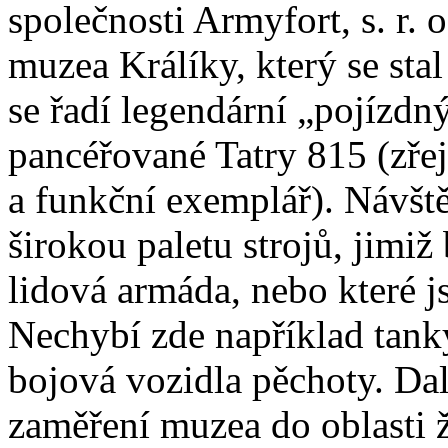
společnosti Armyfort, s. r.
muzea Králíky, který se st
se řadí legendární „pojízd
pancéřované Tatry 815 (zř
a funkční exemplář). Návšt
širokou paletu strojů, jimi
lidová armáda, nebo které j
Nechybí zde například tanky
bojová vozidla pěchoty. Dalš
zaměření muzea do oblasti že