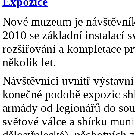
Expozice
Nové muzeum je návštěvník
2010 se základní instalací s
rozšiřování a kompletace pr
několik let.
Návštěvníci uvnitř výstavní
konečné podobě expozic shl
armády od legionářů do sou
světové válce a sbírku munic
dělostřelecké), pěchotních z