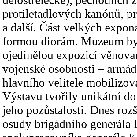
protiletadlových kanónů, p
a další. Část velkých expon
formou diorám. Muzeum byl
ojedinělou expozicí věnov
vojenské osobnosti – armád
hlavního velitele mobilizov
Výstavu tvořily unikátní d
jeho pozůstalosti. Dnes roz
osudy brigádního generála B