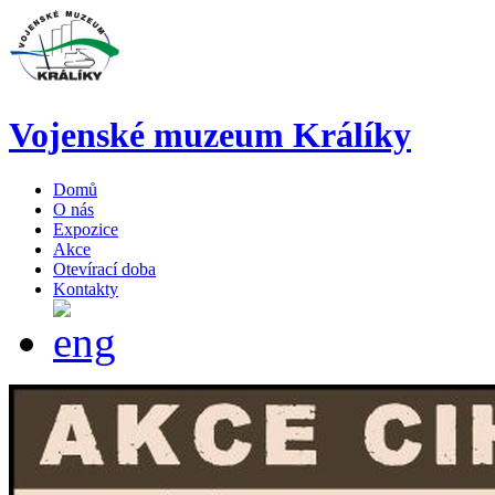
Vojenské muzeum Králíky
Domů
O nás
Expozice
Akce
Otevírací doba
Kontakty